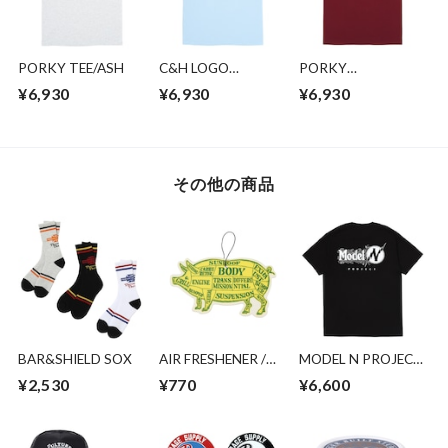
PORKY TEE/ASH
C&H LOGO
PORKY
POCKET
TEE/BURGUNDY
¥6,930
¥6,930
¥6,930
TEE/LIGHT BLUE
その他の商品
BAR&SHIELD SOX
AIR FRESHENER /
MODEL N PROJECT
LEMON LIME
TEE/BLACK
¥2,530
¥770
¥6,600