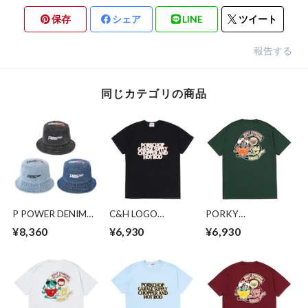
保存
シェア
LINE
ツイート
報告する
同じカテゴリの商品
P POWER DENIM
C&H LOGO
PORKY
BUCKET HAT
POCKET
TEE/FOREST
¥8,360
¥6,930
¥6,930
TEE/BLACK
GREEN