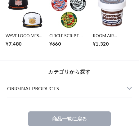
WAVE LOGO MESH
CIRCLE SCRIPT
ROOM AIR
CAP
STICKER
FRESHENER/COCO
¥7,480
¥660
¥1,320
NUT
カテゴリから探す
ORIGINAL PRODUCTS
商品一覧に戻る