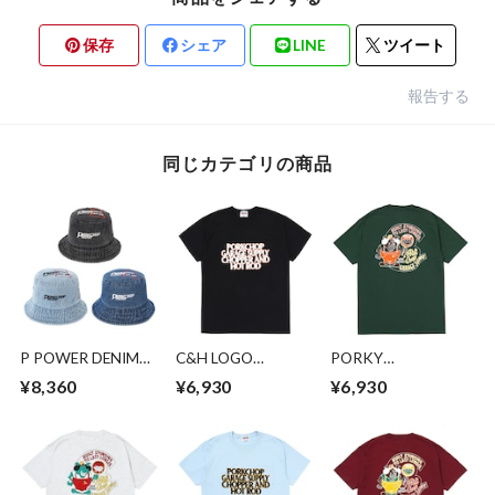
保存
シェア
LINE
ツイート
報告する
同じカテゴリの商品
P POWER DENIM
C&H LOGO
PORKY
BUCKET HAT
POCKET
TEE/FOREST
¥8,360
¥6,930
¥6,930
TEE/BLACK
GREEN