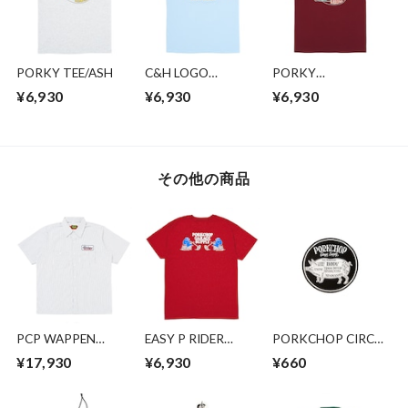
PORKY TEE/ASH
C&H LOGO
PORKY
POCKET
TEE/BURGUNDY
¥6,930
¥6,930
¥6,930
TEE/LIGHT BLUE
その他の商品
PCP WAPPEN
EASY P RIDER
PORKCHOP CIRCLE
WORK
TEE/CARDINAL RED
STICKER
¥17,930
¥6,930
¥660
SHIRT/D.NAVY
STRIPE