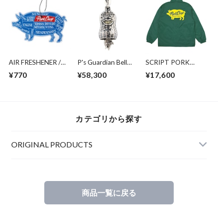
AIR FRESHENER /
P's Guardian Bell
SCRIPT PORK
Pabst Blue Ribbon
2nd/SILVER
COACH JKT/IVY
¥770
¥58,300
¥17,600
GREEN
カテゴリから探す
ORIGINAL PRODUCTS
商品一覧に戻る