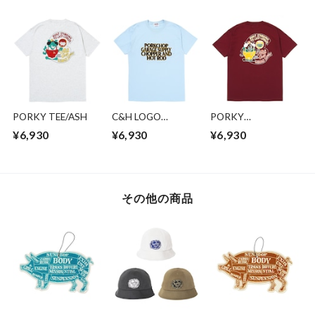
PORKY TEE/ASH
C&H LOGO
PORKY
POCKET
TEE/BURGUNDY
¥6,930
¥6,930
¥6,930
TEE/LIGHT BLUE
その他の商品