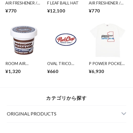
AIR FRESHENER /
F LEAF BALL HAT
AIR FRESHENER /
MARINE TYPE
COCONUT
¥770
¥12,100
¥770
ROOM AIR
OVAL TRICO
P POWER POCKET
FRESHENER/COCO
STICKER/SMALL
TEE/WHITE
¥1,320
¥660
¥6,930
NUT
カテゴリから探す
ORIGINAL PRODUCTS