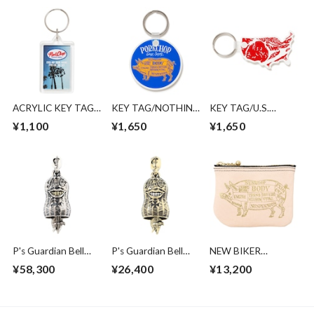
ACRYLIC KEY TAG
KEY TAG/NOTHING
KEY TAG/U.S.
2nd
CHANGES
PORK
¥1,100
¥1,650
¥1,650
P's Guardian Bell
P's Guardian Bell
NEW BIKER
2nd/SILVER
2nd/BRASS
WALLET
¥58,300
¥26,400
¥13,200