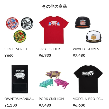
その他の商品
CIRCLE SCRIPT
EASY P RIDER
WAVE LOGO MESH
STICKER
TEE/CARDINAL RED
CAP
¥660
¥6,930
¥7,480
OWNERS MANUAL
PORK CUSHION
MODEL N PROJECT
CASE/PORK
TEE/BLACK
¥1,100
¥7,480
¥6,600