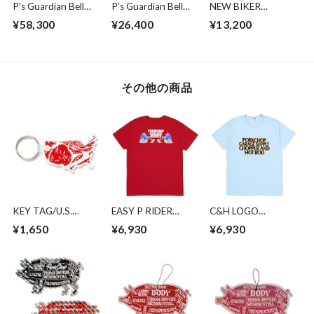
P's Guardian Bell
P's Guardian Bell
NEW BIKER
2nd/SILVER
2nd/BRASS
WALLET
¥58,300
¥26,400
¥13,200
その他の商品
KEY TAG/U.S.
EASY P RIDER
C&H LOGO
PORK
TEE/CARDINAL RED
POCKET
¥1,650
¥6,930
¥6,930
TEE/LIGHT BLUE