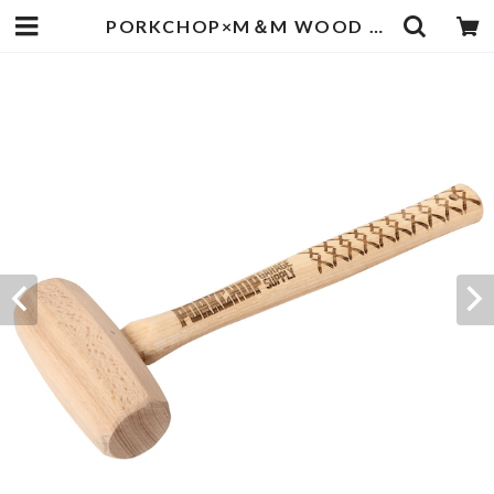
PORKCHOP×M＆M WOOD HAMMER | PORKCHOP GARAGE SUPPLY