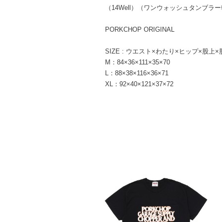
（14Well）（ワンウォッシュタンブラ
PORKCHOP ORIGINAL
SIZE : ウエスト×わたり×ヒップ×股上×
M：84×36×111×35×70
L：88×38×116×36×71
XL：92×40×121×37×72