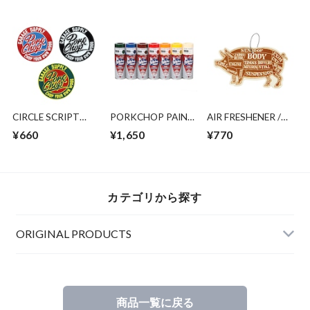
STRIPE
CIRCLE SCRIPT
PORKCHOP PAINT
AIR FRESHENER /
STICKER
LACQUER
COCONUT
¥660
¥1,650
¥770
SPRAY/GLOSS
カテゴリから探す
ORIGINAL PRODUCTS
商品一覧に戻る