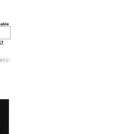
lable
け
報する