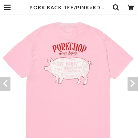
PORK BACK TEE/PINK×RDWH | PORKCHOP GARAGE SUPPLY