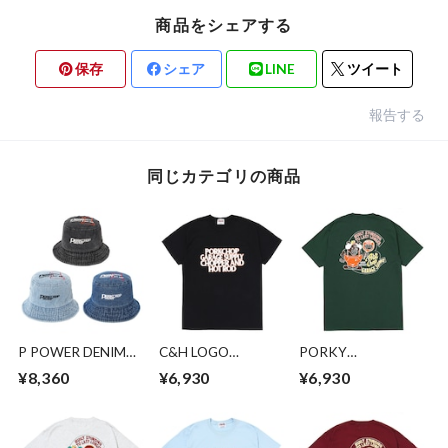
商品をシェアする
保存
シェア
LINE
ツイート
報告する
同じカテゴリの商品
P POWER DENIM
C&H LOGO
PORKY
BUCKET HAT
POCKET
TEE/FOREST
¥8,360
¥6,930
¥6,930
TEE/BLACK
GREEN