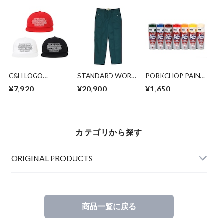
C&H LOGO
STANDARD WORK
PORKCHOP PAINT
COTTON CAP
PANTS/DARK
LACQUER
¥7,920
¥20,900
¥1,650
GREEN
SPRAY/GLOSS
カテゴリから探す
ORIGINAL PRODUCTS
商品一覧に戻る