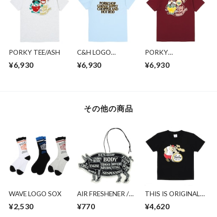
PORKY TEE/ASH
C&H LOGO
PORKY
POCKET
TEE/BURGUNDY
¥6,930
¥6,930
¥6,930
TEE/LIGHT BLUE
その他の商品
WAVE LOGO SOX
AIR FRESHENER /
THIS IS ORIGINAL
BLACK CHERRY
TEE for kids/BLACK
¥2,530
¥770
¥4,620
BOMB