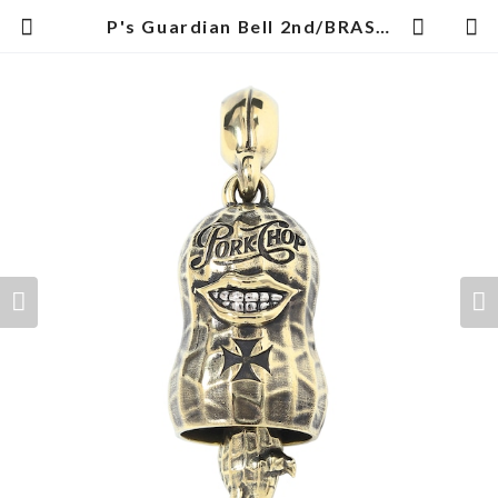
P's Guardian Bell 2nd/BRASS | PORKCHOP GARAGE SUPPLY