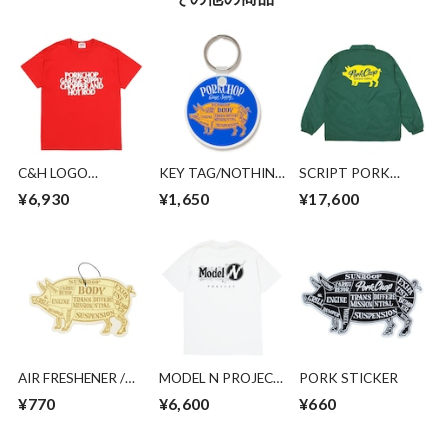
C&H LOGO
KEY TAG/NOTHING
SCRIPT PORK
POCKET TEE/RED
CHANGES
COACH JKT/IVY
¥6,930
¥1,650
¥17,600
GREEN
AIR FRESHENER /
MODEL N PROJECT
PORK STICKER
VANILLA
TEE/WHITE
¥770
¥6,600
¥660