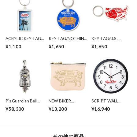
ACRYLIC KEY TAG
KEY TAG/NOTHING
KEY TAG/U.S.
2nd
CHANGES
PORK
¥1,100
¥1,650
¥1,650
P's Guardian Bell
NEW BIKER
SCRIPT WALL
2nd/SILVER
WALLET
CLOCK
¥58,300
¥13,200
¥16,940
その他の商品