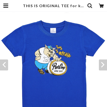
THIS IS ORIGINAL TEE for kids/BLUE | PORKCHOP GARAGE SUPPLY