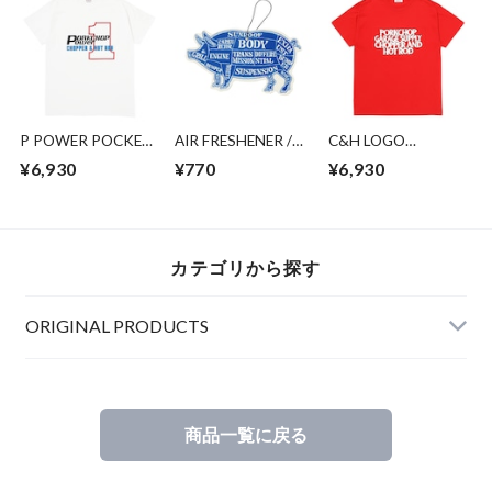
P POWER POCKET
AIR FRESHENER /
C&H LOGO
TEE/WHITE
FROZEN BLACK
POCKET TEE/RED
¥6,930
¥770
¥6,930
カテゴリから探す
ORIGINAL PRODUCTS
商品一覧に戻る