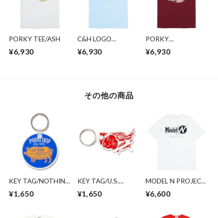
PORKY TEE/ASH
C&H LOGO
PORKY
POCKET
TEE/BURGUNDY
¥6,930
¥6,930
¥6,930
TEE/LIGHT BLUE
その他の商品
KEY TAG/NOTHING
KEY TAG/U.S.
MODEL N PROJECT
CHANGES
PORK
TEE/WHITE
¥1,650
¥1,650
¥6,600