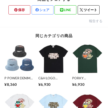
保存
シェア
LINE
ツイート
報告する
同じカテゴリの商品
P POWER DENIM
C&H LOGO
PORKY
BUCKET HAT
POCKET
TEE/FOREST
¥8,360
¥6,930
¥6,930
TEE/BLACK
GREEN