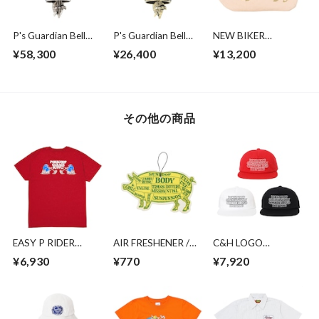
P's Guardian Bell
P's Guardian Bell
NEW BIKER
2nd/SILVER
2nd/BRASS
WALLET
¥58,300
¥26,400
¥13,200
その他の商品
EASY P RIDER
AIR FRESHENER /
C&H LOGO
TEE/CARDINAL RED
LEMON LIME
COTTON CAP
¥6,930
¥770
¥7,920