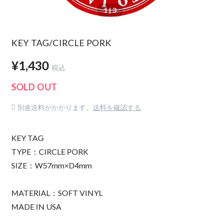
1
| 3
KEY TAG/CIRCLE PORK
¥1,430
税込
SOLD OUT
別途送料がかかります。
送料を確認する
KEY TAG
TYPE：CIRCLE PORK
SIZE：W57mm×D4mm
MATERIAL：SOFT VINYL
MADE IN USA