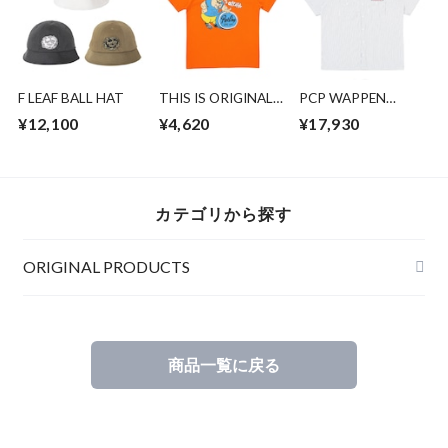
F LEAF BALL HAT
THIS IS ORIGINAL
PCP WAPPEN
TEE for
WORK
¥12,100
¥4,620
¥17,930
kids/ORANGE
SHIRT/D.NAVY
STRIPE
カテゴリから探す
ORIGINAL PRODUCTS
商品一覧に戻る